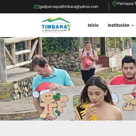
Parroquia 
gadparroquialtimbara@yahoo.com
Inicio
Institución