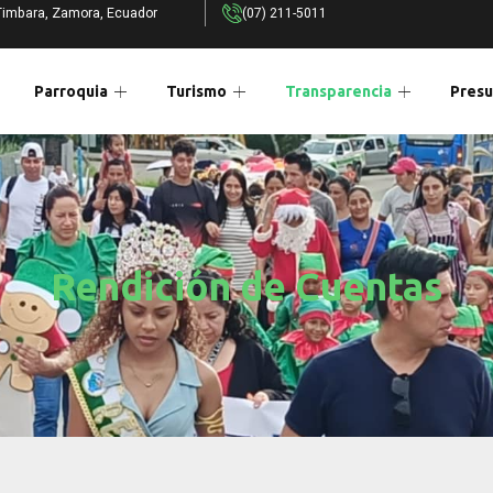
Timbara, Zamora, Ecuador
(07) 211-5011
Parroquia
Turismo
Transparencia
Presu
Rendición de Cuentas