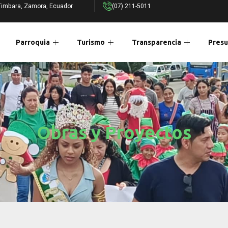
Timbara, Zamora, Ecuador
(07) 211-5011
Parroquia
Turismo
Transparencia
Presu
Obras y Proyectos