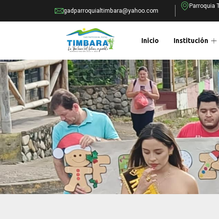
Parroquia 
gadparroquialtimbara@yahoo.com
Inicio
Institución